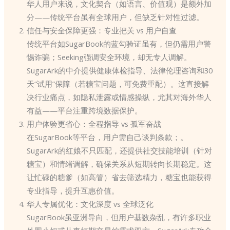
华人用户来说，文化契合（如语言、价值观）是额外加
分——传统平台虽有全球用户，但缺乏针对性过滤。
信任与安全保障更强：专业把关 vs 用户自查
传统平台如SugarBook的蓝勾验证虽有，但仍需用户警
惕诈骗；Seeking强调安全环境，却无专人调解。
SugarArk的中介提供健康体检指导、法律伦理咨询和30
天“试用”保障（若糖宝问题，可免费重配）。这直接解
决行业痛点，如隐私泄露或情感操纵，尤其对海外华人
有益——平台注重跨境数据保护。
用户体验更省心：全程指导 vs 孤军奋战
在SugarBook等平台，用户需自己谈判条款；。
SugarArk的红娘不只匹配，还提供社交技能培训（针对
糖宝）和情绪调解，确保关系从短期转向长期稳定。这
让忙碌的糖爹（如高管）省去筛选精力，糖宝也能获得
专业指导，提升互惠价值。
华人专属优化：文化深度 vs 全球泛化
SugarBook虽亚洲导向，但用户基数杂乱，有许多职业