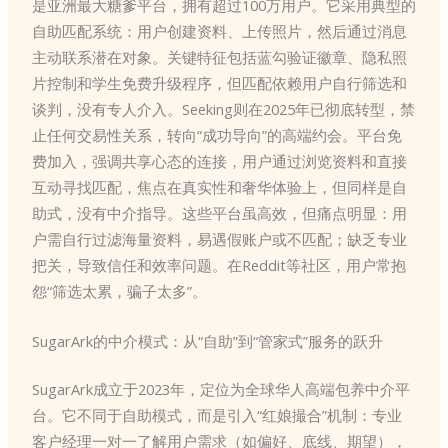
是亚洲最大糖爹平台，拥有超过100万用户。它采用典型的
自助匹配系统：用户创建资料、上传照片，然后通过消息
主动联系潜在对象。关键特征包括蓝勾验证徽章、隐私照
片控制和学生免费升级程序，但匹配依赖用户自行筛选和
谈判，没有专人介入。Seeking则在2025年已彻底转型，禁
止任何交易性关系，转向“成功导向”的高端约会。平台免
费加入，强调共享心态的连接，用户通过浏览资料和直接
互动寻找匹配，焦点在真实性和奢华体验上，但同样是自
助式，没有中介指导。这些平台虽高效，但痛点明显：用
户需自行过滤海量资料，易遇假账户或不匹配；缺乏专业
把关，导致信任和效率问题。在Reddit等社区，用户常抱
怨“筛选太累，骗子太多”。
SugarArk的中介模式：从“自助”到“管家式”服务的跃升
SugarArk成立于2023年，定位为全球华人高端包养中介平
台。它不同于自助模式，而是引入“红娘撮合”机制：专业
客户经理一对一了解用户需求（如偏好、底线、期望），