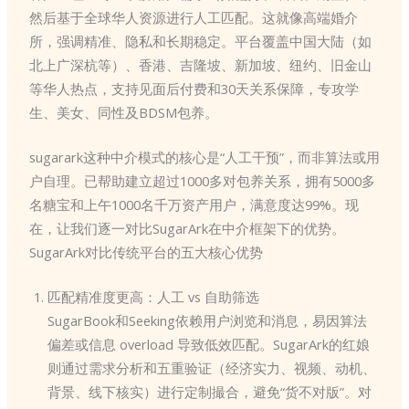
然后基于全球华人资源进行人工匹配。这就像高端婚介
所，强调精准、隐私和长期稳定。平台覆盖中国大陆（如
北上广深杭等）、香港、吉隆坡、新加坡、纽约、旧金山
等华人热点，支持见面后付费和30天关系保障，专攻学
生、美女、同性及BDSM包养。
sugarark这种中介模式的核心是“人工干预”，而非算法或用
户自理。已帮助建立超过1000多对包养关系，拥有5000多
名糖宝和上午1000名千万资产用户，满意度达99%。现
在，让我们逐一对比SugarArk在中介框架下的优势。
SugarArk对比传统平台的五大核心优势
匹配精准度更高：人工 vs 自助筛选
SugarBook和Seeking依赖用户浏览和消息，易因算法
偏差或信息 overload 导致低效匹配。SugarArk的红娘
则通过需求分析和五重验证（经济实力、视频、动机、
背景、线下核实）进行定制撮合，避免“货不对版”。对