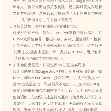
外围小姐或从事短期交易的需求双方。SugarArk专攻全
球华人，侧重长期包养关系构建、提供同城优先匹配和
文化共鸣资源，这在2026年的跨境华人社区中优势明显
——用户反馈显示，关系持久率更高。
创新灵活性：多样化服务 vs 标准化框架
传统平台标准化，但SugarArk中介支持个性化需求，如
BDSM或同性包养，根据年龄、身材、颜值进行个性化
定制匹配，并有行为模式分析优化长期导向。这在解决
“短期主义”痛点上更胜一筹，尤其在2026年，用户追求
“情绪价值+物质支持”的趋势下。
关系导向更稳定：长期包养 vs 短期交易泛滥
传统自助平台如SugarBook往往充斥各种短期交易（如
PPM，即Pay Per Meet，按次付费），用户易陷入“一
夜情”或浅层互动，导致关系不稳定。SugarArk的中介
模式则侧重长期包养和交友关系，通过人工撮合和情绪
价值调解，鼓励双方建立持久互惠（如月费支持下的专
属陪伴），这在用户反馈中体现为更高的续约率和情感
深度，避免了传统平台的“快餐式”问题。专属性更强：