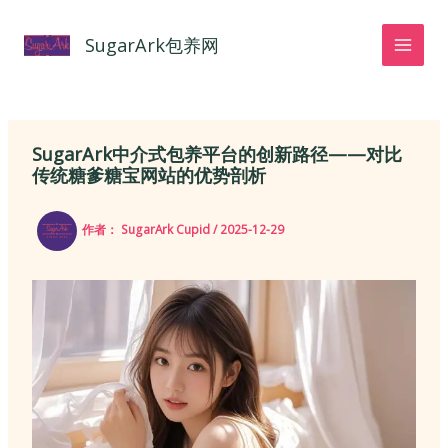
跳
至
SugarArk包养网
内
容
SugarArk中介式包养平台的创新路径——对比
传统糖爹糖宝网站的优势剖析
作者：
SugarArk Cupid
/
2025-12-29