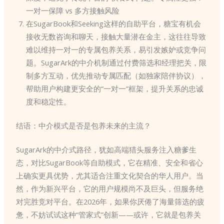
一对一保障 vs 多方接触风险
在SugarBook和Seeking这样的自助平台，糖宝有机会
接收无数咨询和聊天，接触大量潜在金主，这往往导致
难以维持一对一的专属包养关系，易引发嫉妒或竞争问
题。SugarArk的中介机制通过付费筛选和经理把关，限
制多方互动，优先推动专属匹配（如独家陪伴协议），
帮助用户构建更安全的“一对一”框架，提升关系的忠诚
度和稳定性。
结语：中介模式是否是包养未来的主流？
SugarArk的中介式路径，犹如高端猎头服务注入糖爹生
态，对比SugarBook等自助模式，它在精准、安全和省心
上确实更具优势，尤其适合注重文化契合的华人用户。当
然，作为新兴平台，它的用户规模尚不及巨头，但服务绝
对完胜竞对平台。在2026年，如果你厌倦了海量筛选的疲
惫，不妨试试这种“管家式”创新——或许，它就是包养关