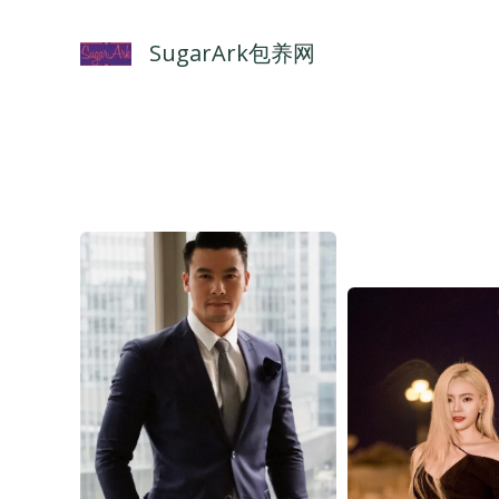
跳
至
SugarArk包养网
内
容