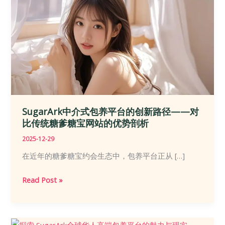
SugarArk中介式包养平台的创新路径——对
比传统糖爹糖宝网站的优势剖析
2025-12-29
在近年的糖爹糖宝约会生态中，包养平台正从 […]
SugarArk
Read Post »
中
介
式